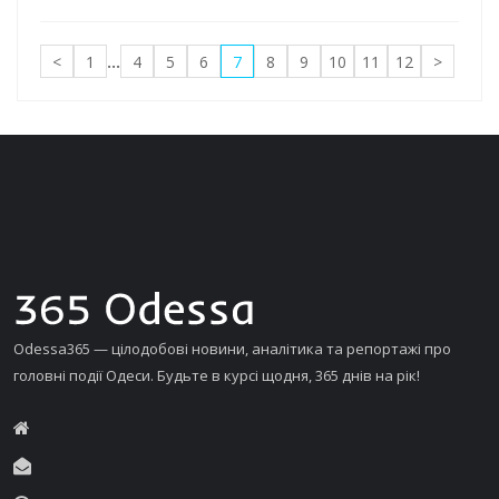
<
1
...
4
5
6
7
8
9
10
11
12
>
Odessa365 — цілодобові новини, аналітика та репортажі про
головні події Одеси. Будьте в курсі щодня, 365 днів на рік!