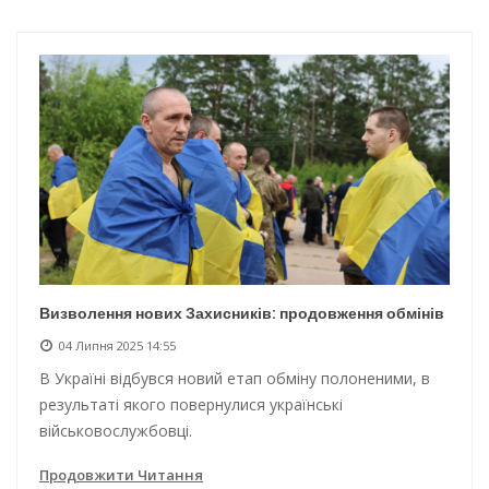
Інтеграція ветеранів в українське суспільство
Нічна атака на Одесу: наслідки обстрілу
Енергетична підтримка для Одеси
Водопостачання в Одесі: нові локації для підвезення води
Визволення нових Захисників: продовження обмінів
04 Липня 2025 14:55
В Україні відбувся новий етап обміну полоненими, в
результаті якого повернулися українські
військовослужбовці.
Продовжити Читання