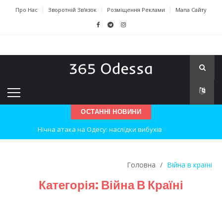
Про Нас
Зворотній Зв'язок
Розміщення Реклами
Мапа Сайту
ОСТАННІ НОВИНИ
Нічна атака на Одесу: наслідки вибухів
Одеські хокеїсти тріумфують на міжнародному турнірі
Головна
/
Війна в країні
Інновації в техніці: Воркшоп для юних винахідників
Категорія:
Війна В Країні
Успіхи одеситів на європейському чемпіонаті з карате
Новини з Зимової школи інсульту в Швейцарії