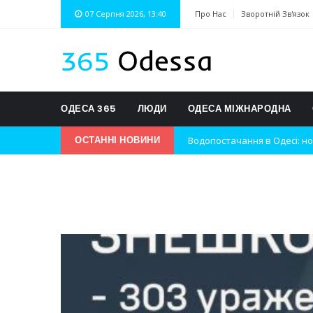
07 Серпня 2026, 13:40
Про Нас
Зворотній Зв'язок
ОДЕСА 365
ЛЮДИ
ОДЕСА МІЖНАРОДНА
Водопостачання в Одесі: но
ОСТАННІ НОВИНИ
Нічна атака на Одесу: наслі
Одеські хокеїсти тріумфуют
Інновації в техніці: Воркшо
Успіхи одеситів на європей
Новини з Зимової школи інс
Інтеграція ветеранів в укра