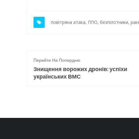
повітряна атака
,
ППО
,
безпілотники
,
рак
Перейти На Попердню
Знищення ворожих дронів: успіхи
українських ВМС