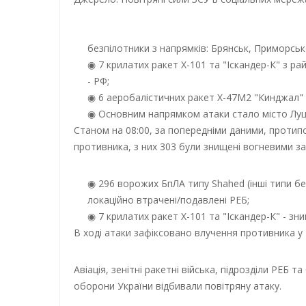
безпілотники з напрямків: Брянськ, Приморськ
7 крилатих ракет Х-101 та "Іскандер-К" з ра
- РФ;
6 аеробалістичних ракет Х-47М2 "Кинджал" 
Основним напрямком атаки стало місто Луць
Станом на 08:00, за попередніми даними, протип
противника, з них 303 були знищені вогневими за
296 ворожих БпЛА типу Shahed (інші типи б
локаційно втрачені/подавлені РЕБ;
7 крилатих ракет Х-101 та "Іскандер-К" - зн
В ході атаки зафіксовано влучення противника у 4
Авіація, зенітні ракетні війська, підрозділи РЕБ т
оборони України відбивали повітряну атаку.