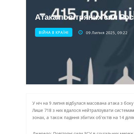
Нічна атака на Одесу: наслі
Атака повітряних сил Росії
Енергетична підтримка для
ВІЙНА В КРАЇНІ
09 Липня 2025, 09:22
У ніч на 9 липня відбулася масована атака з боку 
Лише 718 з них вдалося нейтралізувати системам
зонах, а також падіння збитих об'єктів на 14 діля
Джерело: Повітряні сили ЗСУ в соціальних мереж