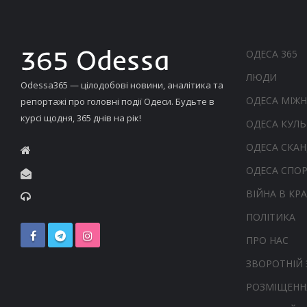
ОДЕСА 365
ЛЮДИ
Odessa365 — цілодобові новини, аналітика та
ОДЕСА МІЖ
репортажі про головні події Одеси. Будьте в
курсі щодня, 365 днів на рік!
ОДЕСА КУЛЬ
ОДЕСА СКА
ОДЕСА СПО
ВІЙНА В КРА
ПОЛІТИКА
ПРО НАС
ЗВОРОТНІЙ 
РОЗМІЩЕНН