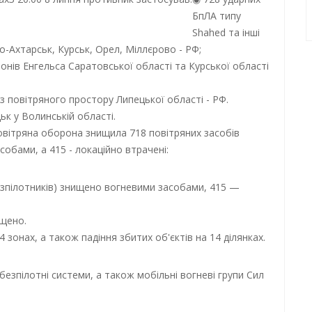
БпЛА типу
Shahed та інші
о-Ахтарськ, Курськ, Орел, Міллєрово - РФ;
йонів Енгельса Саратовської області та Курської області
з повітряного простору Липецької області - РФ.
к у Волинській області.
овітряна оборона знищила 718 повітряних засобів
собами, а 415 - локаційно втрачені:
езпілотників) знищено вогневими засобами, 415 —
ищено.
 зонах, а також падіння збитих об'єктів на 14 ділянках.
а безпілотні системи, а також мобільні вогневі групи Сил