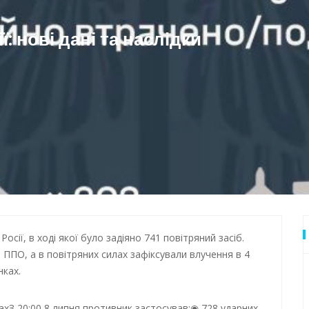
дки обстрілу
: нові дані та наслідки
 Одеси
Росії, в ході якої було задіяно 741 повітряний засіб.
 ППО, а в повітряних силах зафіксували влучення в 4
нках.
ах
З 20:00 8 липня противник застосував:
728 ударних