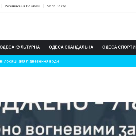
Розміщення Реклами
Мапа Сайту
ОДЕСА КУЛЬТУРНА
ОДЕСА СКАНДАЛЬНА
ОДЕСА СПОРТИ
ві локації для підвезення води
дки вибухів
ь на міжнародному турнірі
п для юних винахідників
ському чемпіонаті з карате
ульту в Швейцарії
їнське суспільство