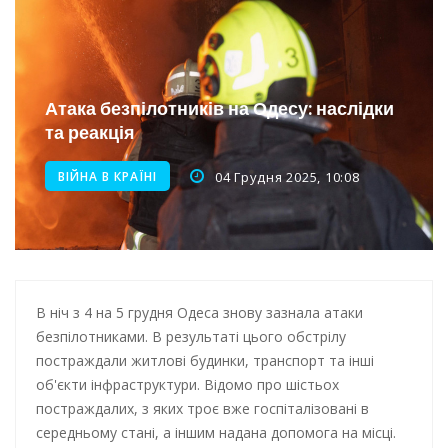
Інтеграція ветеранів в українське суспільство
Нічна атака на Одесу: наслідки обстрілу
Енергетична підтримка для Одеси
Атака безпілотників на Одесу: наслідки
та реакція
ВІЙНА В КРАЇНІ
04 Грудня 2025, 10:08
В ніч з 4 на 5 грудня Одеса знову зазнала атаки
безпілотниками. В результаті цього обстрілу
постраждали житлові будинки, транспорт та інші
об'єкти інфраструктури. Відомо про шістьох
постраждалих, з яких троє вже госпіталізовані в
середньому стані, а іншим надана допомога на місці.