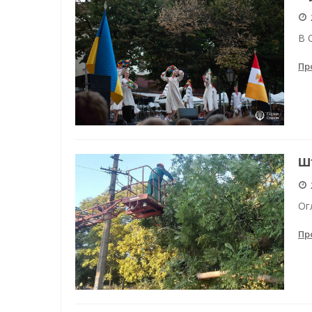
Енергетична підтримка для
В 
Водопостачання в Одесі: но
Пр
Шт
Ог
Пр