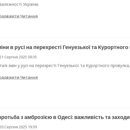
залежності України.
одовжити Читання
іни в русі на перехресті Генуезької та Курортного
21 Серпня 2025 09:35
талі змін у русі на перехресті Генуезької та Курортного провулка
одовжити Читання
ротьба з амброзією в Одесі: важливість та заходи
20 Серпня 2025 19:39