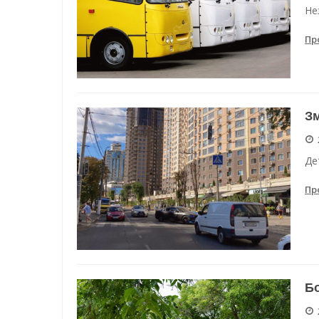
Не
Пр
Зм
Де
Пр
Бо