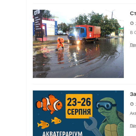
Ст
В 
Пр
За
Ак
Пр