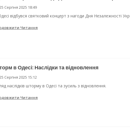
25 Серпня 2025 18:49
 Одеси
Одесі відбувся святковий концерт з нагоди Дня Незалежності Укра
ві локації для підвезення води
одовжити Читання
орм в Одесі: Наслідки та відновлення
25 Серпня 2025 15:12
ляд наслідків шторму в Одесі та зусиль з відновлення.
одовжити Читання