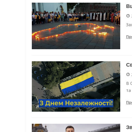
Вш
За
Пр
Св
В 
та
Пр
Зв