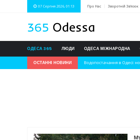
07 Серпня 2026, 01:13
Про Нас
Зворотній Зв'язок
ОДЕСА 365
ЛЮДИ
ОДЕСА МІЖНАРОДНА
ОСТАННІ НОВИНИ
Нічна атака на Одесу: наслі
Одеські хокеїсти тріумфуют
Інновації в техніці: Воркшо
Успіхи одеситів на європей
Новини з Зимової школи інс
Інтеграція ветеранів в укра
Му
Нічна атака на Одесу: наслі