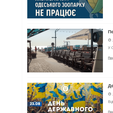
Пе
У 
Пр
Де
Ві
Пр