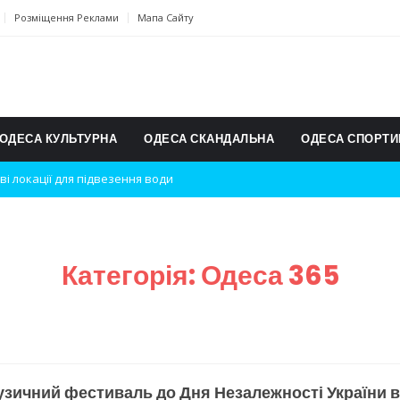
Розміщення Реклами
Мапа Сайту
ОДЕСА КУЛЬТУРНА
ОДЕСА СКАНДАЛЬНА
ОДЕСА СПОРТИ
дки вибухів
ь на міжнародному турнірі
п для юних винахідників
Категорія:
Одеса 365
ському чемпіонаті з карате
ульту в Швейцарії
їнське суспільство
зичний фестиваль до Дня Незалежності України в
дки обстрілу