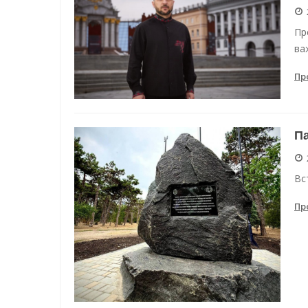
Пр
ва
Пр
Па
Вс
Пр