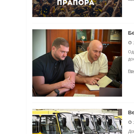
Бе
Од
до
Пр
Ве
Ді