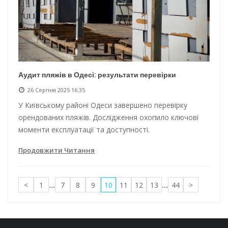
Аудит пляжів в Одесі: результати перевірки
26 Серпня 2025 16:35
У Київському районі Одеси завершено перевірку
орендованих пляжів. Дослідження охопило ключові
моменти експлуатації та доступності.
Продовжити Читання
<
1
...
7
8
9
10
11
12
13
...
44
>