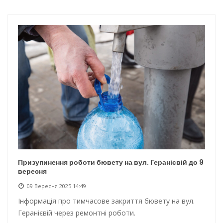
Інтеграція ветеранів в українське суспільство
Нічна атака на Одесу: наслідки обстрілу
Енергетична підтримка для Одеси
Водопостачання в Одесі: нові локації для підвезення води
Призупинення роботи бювету на вул. Геранієвій до 9
вересня
09 Вересня 2025 14:49
Інформація про тимчасове закриття бювету на вул.
Геранієвій через ремонтні роботи.