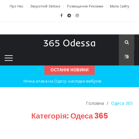
Про Нас
Зворотній Зв'язок
Розміщення Реклами
Мапа Сайту
ОСТАННІ НОВИНИ
Нічна атака на Одесу: наслідки вибухів
Одеські хокеїсти тріумфують на міжнародному турнірі
Головна
/
Одеса 365
Інновації в техніці: Воркшоп для юних винахідників
Категорія:
Одеса 365
Успіхи одеситів на європейському чемпіонаті з карате
Новини з Зимової школи інсульту в Швейцарії