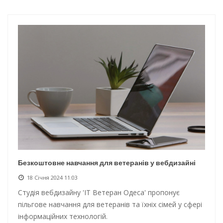
Інтеграція ветеранів в українське суспільство
Нічна атака на Одесу: наслідки обстрілу
Енергетична підтримка для Одеси
Водопостачання в Одесі: нові локації для підвезення води
Безкоштовне навчання для ветеранів у вебдизайні
18 Січня 2024 11:03
Студія вебдизайну 'ІТ Ветеран Одеса' пропонує
пільгове навчання для ветеранів та їхніх сімей у сфері
інформаційних технологій.