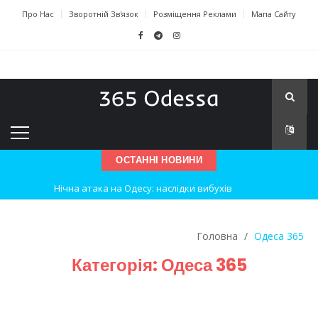
Про Нас
Зворотній Зв'язок
Розміщення Реклами
Мапа Сайту
ОСТАННІ НОВИНИ
Нічна атака на Одесу: наслідки вибухів
Одеські хокеїсти тріумфують на міжнародному турнірі
Головна
/
Одеса 365
Інновації в техніці: Воркшоп для юних винахідників
Категорія:
Одеса 365
Успіхи одеситів на європейському чемпіонаті з карате
Новини з Зимової школи інсульту в Швейцарії