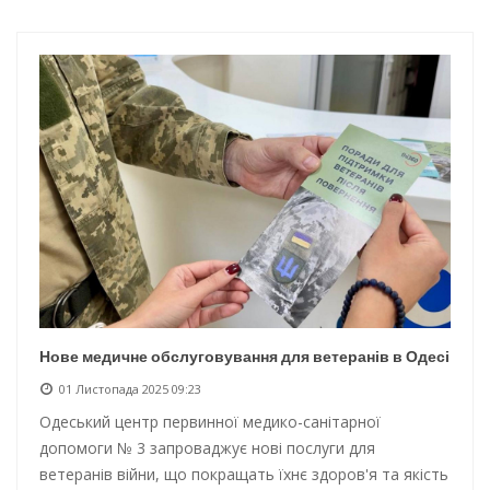
Інтеграція ветеранів в українське суспільство
Нічна атака на Одесу: наслідки обстрілу
Енергетична підтримка для Одеси
Водопостачання в Одесі: нові локації для підвезення води
Нове медичне обслуговування для ветеранів в Одесі
01 Листопада 2025 09:23
Одеський центр первинної медико-санітарної
допомоги № 3 запроваджує нові послуги для
ветеранів війни, що покращать їхнє здоров'я та якість