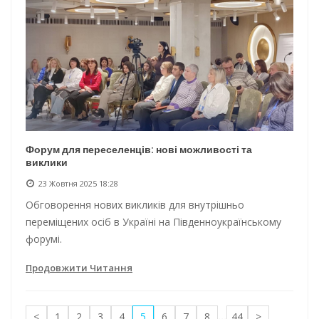
Форум для переселенців: нові можливості та
виклики
23 Жовтня 2025 18:28
Обговорення нових викликів для внутрішньо
переміщених осіб в Україні на Південноукраїнському
форумі.
Продовжити Читання
<
1
2
3
4
5
6
7
8
...
44
>