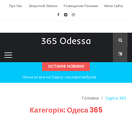
Про Нас
Зворотній Зв'язок
Розміщення Реклами
Мапа Сайту
ОСТАННІ НОВИНИ
Нічна атака на Одесу: наслідки вибухів
Одеські хокеїсти тріумфують на міжнародному турнірі
Головна
/
Одеса 365
Інновації в техніці: Воркшоп для юних винахідників
Категорія:
Одеса 365
Успіхи одеситів на європейському чемпіонаті з карате
Новини з Зимової школи інсульту в Швейцарії