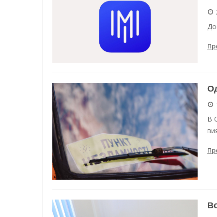
Енергетична підтримка для
До
Водопостачання в Одесі: но
Пр
Од
В 
ви
Пр
Во