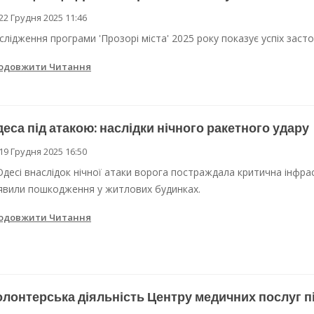
22 Грудня 2025 11:46
 Одеси
слідження програми 'Прозорі міста' 2025 року показує успіх засто
ві локації для підвезення води
одовжити Читання
еса під атакою: наслідки нічного ракетного удару
19 Грудня 2025 16:50
Одесі внаслідок нічної атаки ворога постраждала критична інфра
явили пошкодження у житлових будинках.
одовжити Читання
лонтерська діяльність Центру медичних послуг пі