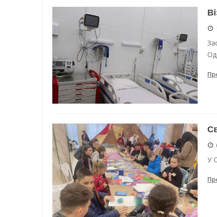
Ві
За
Оде
Пр
Св
У 
Пр