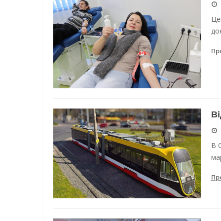
Це
до
Пр
Ві
В 
ма
Пр