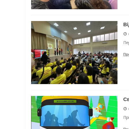
Ві
Пе
Пр
Св
Пр