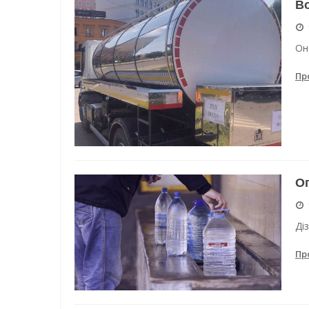
Во
Он
Пр
Ог
Ді
Пр