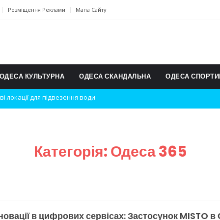
Розміщення Реклами
Мапа Сайту
ОДЕСА КУЛЬТУРНА
ОДЕСА СКАНДАЛЬНА
ОДЕСА СПОРТИ
дки вибухів
ь на міжнародному турнірі
п для юних винахідників
Категорія:
Одеса 365
ському чемпіонаті з карате
ульту в Швейцарії
їнське суспільство
новації в цифрових сервісах: Застосунок MISTO в 
дки обстрілу