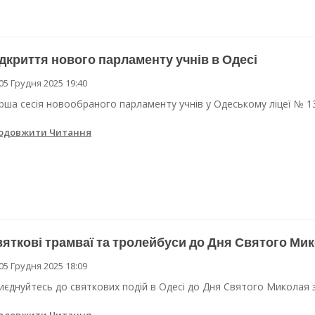
дкриття нового парламенту учнів в Одесі
05 Грудня 2025 19:40
рша сесія новообраного парламенту учнів у Одеському ліцеї № 13
одовжити Читання
яткові трамваї та тролейбуси до Дня Святого Мик
05 Грудня 2025 18:09
иєднуйтесь до святкових подій в Одесі до Дня Святого Миколая