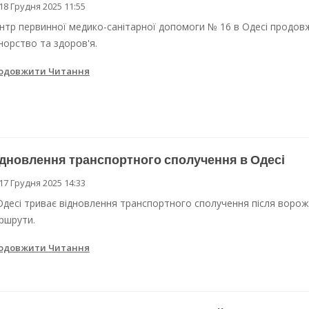
18 Грудня 2025 11:55
нтр первинної медико-санітарної допомоги № 16 в Одесі продовж
норство та здоров'я.
одовжити Читання
дновлення транспортного сполучення в Одесі
17 Грудня 2025 14:33
Одесі триває відновлення транспортного сполучення після ворожо
ршрути.
одовжити Читання