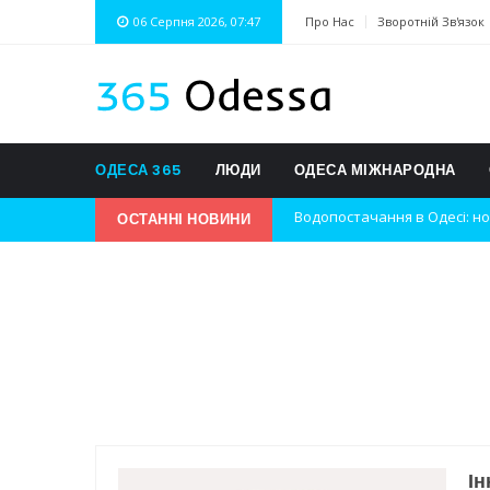
06 Серпня 2026, 07:47
Про Нас
Зворотній Зв'язок
ОДЕСА 365
ЛЮДИ
ОДЕСА МІЖНАРОДНА
ОСТАННІ НОВИНИ
Нічна атака на Одесу: наслі
Одеські хокеїсти тріумфуют
Інновації в техніці: Воркшо
Успіхи одеситів на європей
Новини з Зимової школи інс
Інтеграція ветеранів в укра
Ін
Нічна атака на Одесу: наслі