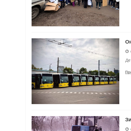
Он
Де
Пр
Зи