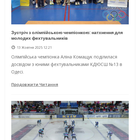
Зустріч з олімпійською чемпіонкою: натхнення для
молодих фехтувальників
13 Жовтня 2025 12:21
Олімпійська чемпіонка Аліна Комащук поділилася
досвідом з юними фехтувальниками КДЮСШ №13 в
Одесі.
Продовжити Читання