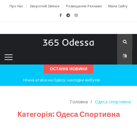
Про Нас
Зворотній Зв'язок
Розміщення Реклами
Мапа Сайту
ОСТАННІ НОВИНИ
Нічна атака на Одесу: наслідки вибухів
Одеські хокеїсти тріумфують на міжнародному турнірі
Головна
/
Одеса спортивна
Інновації в техніці: Воркшоп для юних винахідників
Категорія:
Одеса Спортивна
Успіхи одеситів на європейському чемпіонаті з карате
Новини з Зимової школи інсульту в Швейцарії