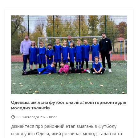
Інтеграція ветеранів в українське суспільство
Нічна атака на Одесу: наслідки обстрілу
Енергетична підтримка для Одеси
Водопостачання в Одесі: нові локації для підвезення води
Одеська шкільна футбольна ліга: нові горизонти для
молодих талантів
05 Листопада 2025 10:27
Дізнайтеся про районний етап змагань з футболу
серед учнів Одеси, який розвиває молоді таланти та