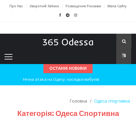
Про Нас
Зворотній Зв'язок
Розміщення Реклами
Мапа Сайту
ОСТАННІ НОВИНИ
Нічна атака на Одесу: наслідки вибухів
Одеські хокеїсти тріумфують на міжнародному турнірі
Головна
/
Одеса спортивна
Інновації в техніці: Воркшоп для юних винахідників
Категорія:
Одеса Спортивна
Успіхи одеситів на європейському чемпіонаті з карате
Новини з Зимової школи інсульту в Швейцарії