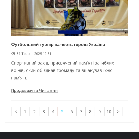
Футбольний турнір на честь героїв України
31 Травня 2025 12:51
Спортивний захід, присвячений пам'яті загиблих
воїнів, який об'єднав громаду та вшанував їхню
пам'ять.
Продовжити Читання
<
1
2
3
4
5
6
7
8
9
10
>