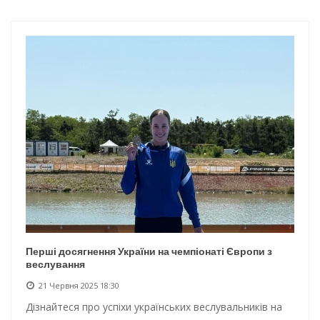
Інтеграція ветеранів в українське суспільство
Нічна атака на Одесу: наслідки обстрілу
Енергетична підтримка для Одеси
Водопостачання в Одесі: нові локації для підвезення води
Перші досягнення України на чемпіонаті Європи з
веслування
21 Червня 2025 18:30
Дізнайтеся про успіхи українських веслувальників на