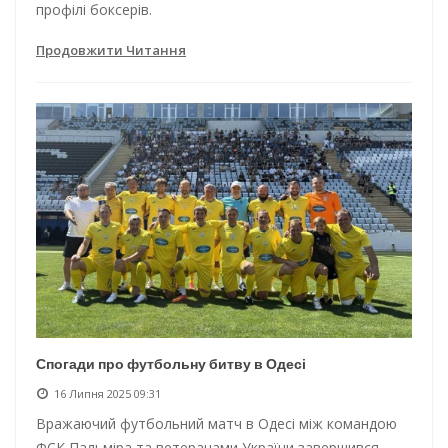
профілі боксерів.
Продовжити Читання
Спогади про футбольну битву в Одесі
16 Липня 2025 09:31
Вражаючий футбольний матч в Одесі між командою
ФСК Пальміра та ветеранами України завершився