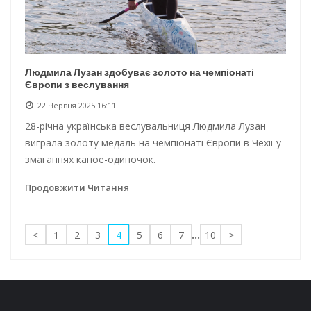
Людмила Лузан здобуває золото на чемпіонаті
Європи з веслування
22 Червня 2025 16:11
28-річна українська веслувальниця Людмила Лузан
виграла золоту медаль на чемпіонаті Європи в Чехії у
змаганнях каное-одиночок.
Продовжити Читання
<
1
2
3
4
5
6
7
...
10
>