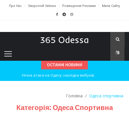
Про Нас
Зворотній Зв'язок
Розміщення Реклами
Мапа Сайту
ОСТАННІ НОВИНИ
Нічна атака на Одесу: наслідки вибухів
Одеські хокеїсти тріумфують на міжнародному турнірі
Головна
/
Одеса спортивна
Інновації в техніці: Воркшоп для юних винахідників
Категорія:
Одеса Спортивна
Успіхи одеситів на європейському чемпіонаті з карате
Новини з Зимової школи інсульту в Швейцарії