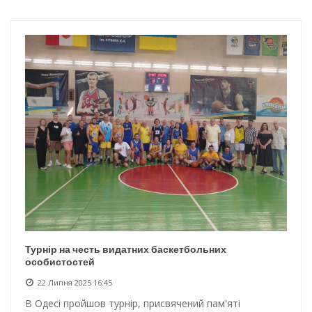
Інтеграція ветеранів в українське суспільство
Нічна атака на Одесу: наслідки обстрілу
Енергетична підтримка для Одеси
Водопостачання в Одесі: нові локації для підвезення води
Турнір на честь видатних баскетбольних
особистостей
22 Липня 2025 16:45
В Одесі пройшов турнір, присвячений пам'яті