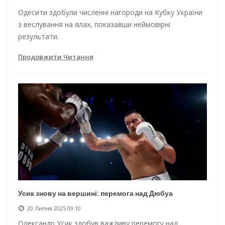
Одесити здобули численні нагороди на Кубку України
з веслування на ялах, показавши неймовірні
результати.
Продовжити Читання
Усик знову на вершині: перемога над Дюбуа
20 Липня 2025 09:10
Олександр Усик здобув важливу перемогу над