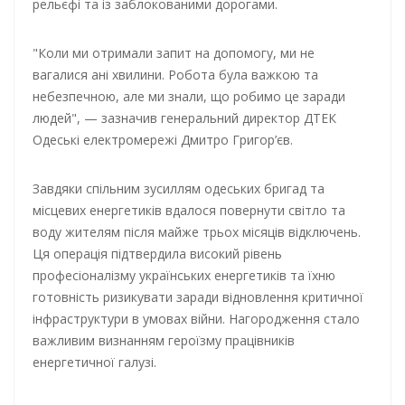
рельєфі та із заблокованими дорогами.
"Коли ми отримали запит на допомогу, ми не
вагалися ані хвилини. Робота була важкою та
небезпечною, але ми знали, що робимо це заради
людей", — зазначив генеральний директор ДТЕК
Одеські електромережі Дмитро Григор’єв.
Завдяки спільним зусиллям одеських бригад та
місцевих енергетиків вдалося повернути світло та
воду жителям після майже трьох місяців відключень.
Ця операція підтвердила високий рівень
професіоналізму українських енергетиків та їхню
готовність ризикувати заради відновлення критичної
інфраструктури в умовах війни. Нагородження стало
важливим визнанням героїзму працівників
енергетичної галузі.