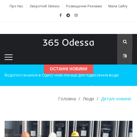
Про Нас
Зворотній Зв'язок
Розміщення Реклами
Мапа Сайту
ОСТАННІ НОВИНИ
Нічна атака на Одесу: наслідки вибухів
Одеські хокеїсти тріумфують на міжнародному турнірі
Головна
/
Люди
/
Деталі новини
Інновації в техніці: Воркшоп для юних винахідників
Успіхи одеситів на європейському чемпіонаті з карате
Новини з Зимової школи інсульту в Швейцарії