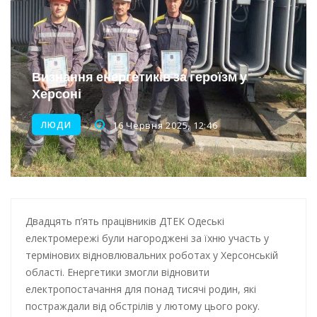
Інтеграція ветеранів в українське суспільство
Нічна атака на Одесу: наслідки обстрілу
Енергетична підтримка для Одеси
Визнання енергетиків за героїзм у
Херсоні
Водопостачання в Одесі: нові локації для підвезення води
ЛЮДИ
16 Червня 2025, 12:46
Двадцять п’ять працівників ДТЕК Одеські
електромережі були нагороджені за їхню участь у
термінових відновлювальних роботах у Херсонській
області. Енергетики змогли відновити
електропостачання для понад тисячі родин, які
постраждали від обстрілів у лютому цього року.